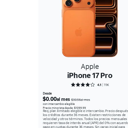
Apple
iPhone 17 Pro
Rated 4.1529 out of 5
4.1
11K
Desde
$0.00
al mes
$30.56al mes
con intercambio elegible
Precio minorista desde: $1099.99
Req. plan ilimitado elegible e intercambio. Precio despué
los créditos durante 36 meses. Existen restricciones de
velocidad y otros términos. Todos los precios mensuales
requieren tasa de interés anual (APR) del 0% con acuerd
pago en cuotas durante 36 meses. Sin cargo inicial para