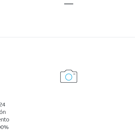
24
ión
ento
100%