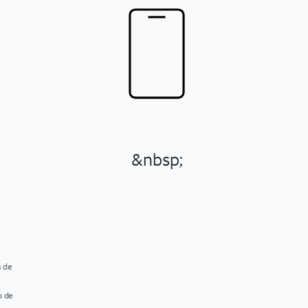
&nbsp;
s de
o de