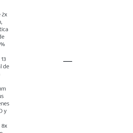
 2x
,
tica
de
0%
 13
l de
n
 mm
us
enes
D y
 8x