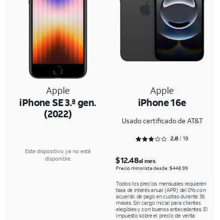
Apple
Apple
iPhone SE 3.ª gen.
iPhone 16e
(2022)
Usado certificado de AT&T
Rated 2.8947 out of 5
2.8
19
Este dispositivo ya no está
$12.48
disponible.
al mes
Precio minorista desde: $448.99
Todos los precios mensuales requieren
tasa de interés anual (APR) del 0% con
acuerdo de pago en cuotas durante 36
meses. Sin cargo inicial para clientes
elegibles y con buenos antecedentes. El
impuesto sobre el precio de venta