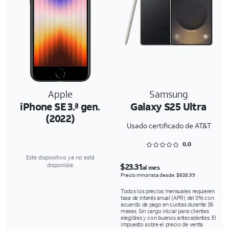
Apple
Samsung
iPhone SE 3.ª gen.
Galaxy S25 Ultra
(2022)
Usado certificado de AT&T
Rated 0 out of 5
0.0
Este dispositivo ya no está
$23.31
disponible.
al mes
Precio minorista desde: $838.99
Todos los precios mensuales requieren
tasa de interés anual (APR) del 0% con
acuerdo de pago en cuotas durante 36
meses. Sin cargo inicial para clientes
elegibles y con buenos antecedentes. El
impuesto sobre el precio de venta