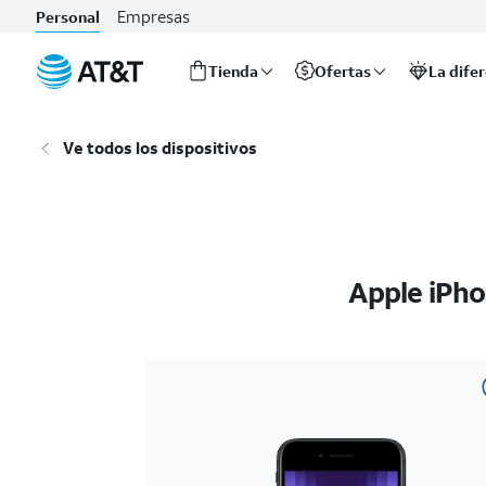
Empresas
Personal
Tienda
Ofertas
La dife
Inicio
del
Ve todos los dispositivos
contenido
principal
Apple iPho