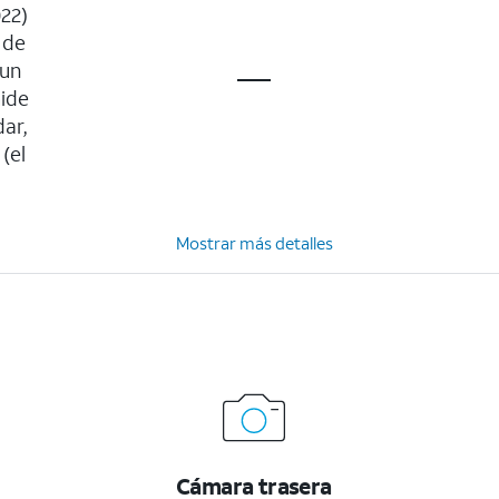
022)
 de
 un
ide
ar,
(el
Mostrar más detalles
Cámara trasera