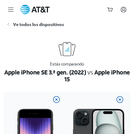
Inicio
Ve todos los dispositivos
del
contenido
principal
Estás comparando
Apple iPhone SE 3.ª gen. (2022)
vs
Apple iPhone
15