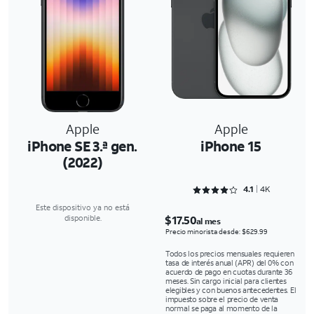
Apple
Apple
iPhone SE 3.ª gen.
iPhone 15
(2022)
Rated 4.1216 out of 5
4.1
4K
Este dispositivo ya no está
$17.50
disponible.
al mes
Precio minorista desde: $629.99
Todos los precios mensuales requieren
tasa de interés anual (APR) del 0% con
acuerdo de pago en cuotas durante 36
meses. Sin cargo inicial para clientes
elegibles y con buenos antecedentes. El
impuesto sobre el precio de venta
normal se paga al momento de la