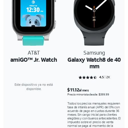
AT&T
Samsung
amiGO™ Jr. Watch
Galaxy Watch8 de 40
mm
Rated 4.5863 out of 5
4.5
2K
Este dispositivo ya no está
$11.12
disponible.
al mes
Precio minorista desde: $399.99
Todos los precios mensuales requieren
tasa de interés anual (APR) del 0% con
acuerdo de pago en cuotas durante 36
meses. Sin cargo inicial para clientes
elegibles y con buenos antecedentes. El
impuesto sobre el precio de venta
normal se paga al momento de la