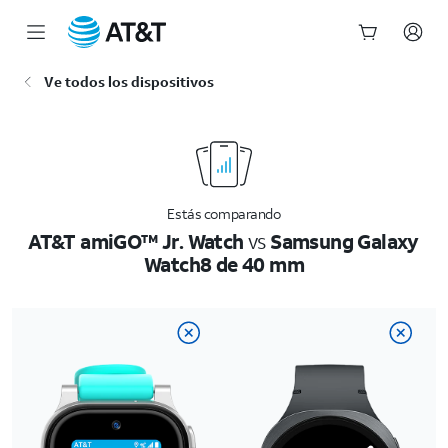
Inicio
Ve todos los dispositivos
del
contenido
principal
Estás comparando
AT&T amiGO™ Jr. Watch
vs
Samsung Galaxy
Watch8 de 40 mm