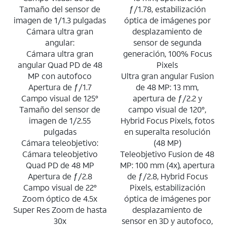
Tamaño del sensor de
ƒ/1.78, estabilización
imagen de 1/1.3 pulgadas
óptica de imágenes por
Cámara ultra gran
desplazamiento de
angular:
sensor de segunda
Cámara ultra gran
generación, 100% Focus
angular Quad PD de 48
Pixels
MP con autofoco
Ultra gran angular Fusion
Apertura de ƒ/1.7
de 48 MP: 13 mm,
Campo visual de 125°
apertura de ƒ/2.2 y
Tamaño del sensor de
campo visual de 120°,
imagen de 1/2.55
Hybrid Focus Pixels, fotos
pulgadas
en superalta resolución
Cámara teleobjetivo:
(48 MP)
Cámara teleobjetivo
Teleobjetivo Fusion de 48
Quad PD de 48 MP
MP: 100 mm (4x), apertura
Apertura de ƒ/2.8
de ƒ/2.8, Hybrid Focus
Campo visual de 22°
Pixels, estabilización
Zoom óptico de 4.5x
óptica de imágenes por
Super Res Zoom de hasta
desplazamiento de
30x
sensor en 3D y autofoco,