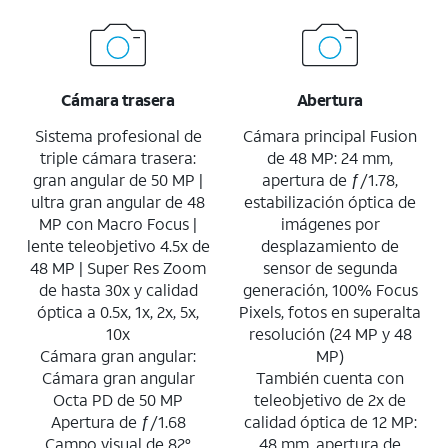
Cámara trasera
Abertura
Sistema profesional de
Cámara principal Fusion
triple cámara trasera:
de 48 MP: 24 mm,
gran angular de 50 MP |
apertura de ƒ/1.78,
ultra gran angular de 48
estabilización óptica de
MP con Macro Focus |
imágenes por
lente teleobjetivo 4.5x de
desplazamiento de
48 MP | Super Res Zoom
sensor de segunda
de hasta 30x y calidad
generación, 100% Focus
óptica a 0.5x, 1x, 2x, 5x,
Pixels, fotos en superalta
10x
resolución (24 MP y 48
Cámara gran angular:
MP)
Cámara gran angular
También cuenta con
Octa PD de 50 MP
teleobjetivo de 2x de
Apertura de ƒ/1.68
calidad óptica de 12 MP:
Campo visual de 82°
48 mm, apertura de