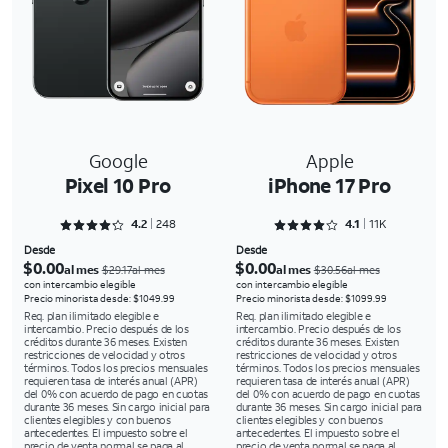
Google
Apple
Pixel 10 Pro
iPhone 17 Pro
Rated 4.2258 out of 5
Rated 4.1511 out of 5
4.2
248
4.1
11K
Desde
Desde
$0.00
$0.00
al mes
al mes
$29.17al mes
$30.56al mes
con intercambio elegible
con intercambio elegible
Precio minorista desde: $1049.99
Precio minorista desde: $1099.99
Req. plan ilimitado elegible e
Req. plan ilimitado elegible e
intercambio. Precio después de los
intercambio. Precio después de los
créditos durante 36 meses. Existen
créditos durante 36 meses. Existen
restricciones de velocidad y otros
restricciones de velocidad y otros
términos. Todos los precios mensuales
términos. Todos los precios mensuales
requieren tasa de interés anual (APR)
requieren tasa de interés anual (APR)
del 0% con acuerdo de pago en cuotas
del 0% con acuerdo de pago en cuotas
durante 36 meses. Sin cargo inicial para
durante 36 meses. Sin cargo inicial para
clientes elegibles y con buenos
clientes elegibles y con buenos
antecedentes. El impuesto sobre el
antecedentes. El impuesto sobre el
precio de venta normal se paga al
precio de venta normal se paga al