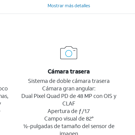
Mostrar más detalles
Cámara trasera
a
Sistema de doble cámara trasera
oco
Cámara gran angular:
nas,
Dual Pixel Quad PD de 48 MP con OIS y
y
CLAF
+
Apertura de ƒ/1.7
Campo visual de 82°
½-pulgadas de tamaño del sensor de
imagen