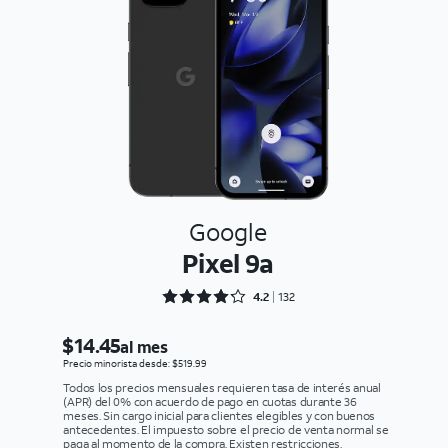
Google
Pixel 9a
Rated 4.25 out of 5
4.2
132
$14.45
al mes
Precio minorista desde: $519.99
Todos los precios mensuales requieren tasa de interés anual
(APR) del 0% con acuerdo de pago en cuotas durante 36
meses. Sin cargo inicial para clientes elegibles y con buenos
antecedentes. El impuesto sobre el precio de venta normal se
paga al momento de la compra. Existen restricciones.