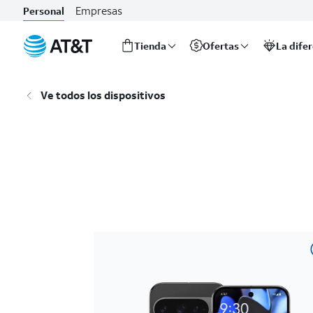
Empresas
Personal
Tienda
Ofertas
La dife
Inicio
del
Ve todos los dispositivos
contenido
principal