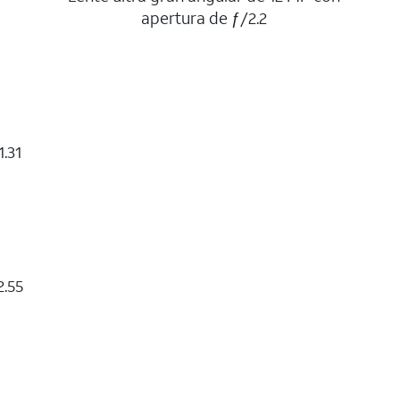
apertura de ƒ/2.2
.31
2.55