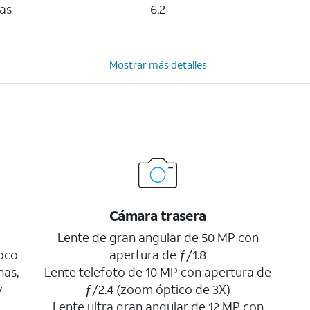
as
6.2
Mostrar más detalles
Cámara trasera
a
Lente de gran angular de 50 MP con
oco
apertura de ƒ/1.8
nas,
Lente telefoto de 10 MP con apertura de
y
ƒ/2.4 (zoom óptico de 3X)
+
Lente ultra gran angular de 12 MP con