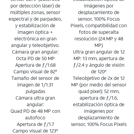
por detección láser) de
imágenes por
múltiples zonas, sensor
desplazamiento de
espectral y de parpadeo,
sensor, 100% Focus
y estabilización de
Pixels, compatibilidad con
imagen óptica +
fotos de superalta
electrónica en gran
resolución (24 MP y 48
angular y teleobjetivo.
MP)
Cámara gran angular:
Ultra gran angular de 12
Octa PD de 50 MP
MP: 13 mm, apertura de
Apertura de ƒ/1.68
ƒ/2.4 y ángulo de visión
Campo visual de 82°
de 120°
Tamaño del sensor de
Teleobjetivo de 2x de 12
imagen de 1/1.31
MP (por medio del sensor
pulgadas
quad pixel): 52 mm,
Cámara ultra gran
apertura de ƒ/1.6,
angular:
estabilización óptica de
Quad PD de 48 MP con
imágenes por
autofoco
desplazamiento de
Apertura de ƒ/1.7
sensor, 100% Focus Pixels
Campo visual de 123°