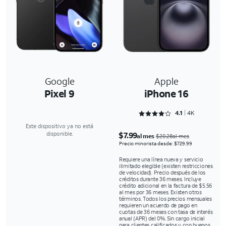
Google
Apple
Pixel 9
iPhone 16
Rated 4.1645 out of 5
4.1
4K
Este dispositivo ya no está
$7.99
disponible.
al mes
$20.28al mes
Precio minorista desde: $729.99
Requiere una línea nueva y servicio
ilimitado elegible (existen restricciones
de velocidad). Precio después de los
créditos durante 36 meses. Incluye
crédito adicional en la factura de $5.56
al mes por 36 meses. Existen otros
términos. Todos los precios mensuales
requieren un acuerdo de pago en
cuotas de 36 meses con tasa de interés
anual (APR) del 0%. Sin cargo inicial
para clientes calificados y con buenos