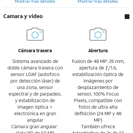
Mostrar más detalles
Mostrar más detalles
Camara y video
Cámara trasera
Abertura
Sistema avanzado de
Fusion de 48 MP: 26 mm,
doble cámara trasera con
apertura de ƒ/1.6,
sensor LDAF (autofoco
estabilización óptica de
por detección láser) de
imágenes por
una zona, sensor
desplazamiento de
espectral y de parpadeo,
sensor, 100% Focus
y estabilización de
Pixels, compatible con
imagen óptica +
fotos de ultra alta
electrónica en gran
definición (24 MP y 48
angular
MP)
Cámara gran angular:
También ofrece
Octa PD de 50 MP
teleobjetivo de 2x de 12