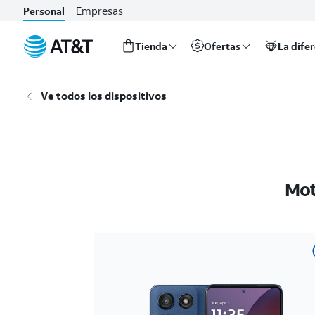
Empresas
Personal
Tienda
Ofertas
La dife
Inicio
del
Ve todos los dispositivos
contenido
principal
Mot