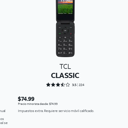
TCL
CLASSIC
Rated 3.5268 out of 5
3.5
224
$74.99
Precio minorista desde: $74.99
nual
Impuestos extra. Requiere servicio móvil calificado.
nos
al se