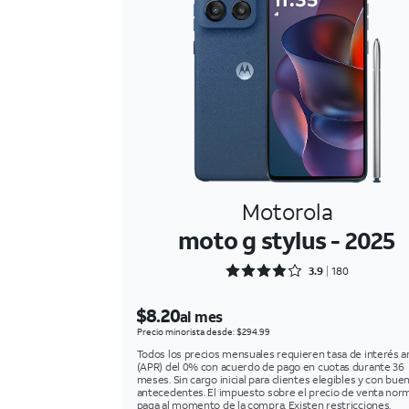
Motorola
moto g stylus - 2025
Rated 3.9 out of 5
3.9
180
$8.20
al mes
Precio minorista desde: $294.99
Todos los precios mensuales requieren tasa de interés a
(APR) del 0% con acuerdo de pago en cuotas durante 36
meses. Sin cargo inicial para clientes elegibles y con bue
antecedentes. El impuesto sobre el precio de venta norm
paga al momento de la compra. Existen restricciones.