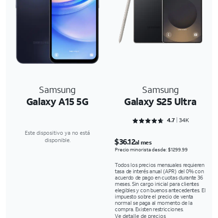
Samsung
Samsung
Galaxy A15 5G
Galaxy S25 Ultra
Rated 4.7094 out of 5
4.7
34K
Este dispositivo ya no está
$36.12
disponible.
al mes
Precio minorista desde: $1299.99
Todos los precios mensuales requieren
tasa de interés anual (APR) del 0% con
acuerdo de pago en cuotas durante 36
meses. Sin cargo inicial para clientes
elegibles y con buenos antecedentes. El
impuesto sobre el precio de venta
normal se paga al momento de la
compra. Existen restricciones.
Ve detalle de precios