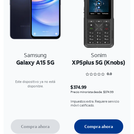
Samsung
Sonim
Galaxy A15 5G
XP5plus 5G (Knobs)
Rated 0 out of 5
0.0
Este dispositivo ya no está
$374.99
disponible.
Precio minorista desde: $374.99
Impuestos extra. Requiere servicio
móvil calificado.
Compra ahora
Compra ahora