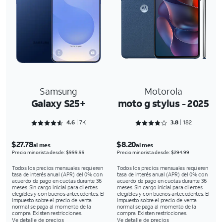
Samsung
Motorola
Galaxy S25+
moto g stylus - 2025
Rated 4.6898 out of 5
Rated 3.8736 out of 5
4.6
7K
3.8
182
$27.78
$8.20
al mes
al mes
Precio minorista desde: $999.99
Precio minorista desde: $294.99
Todos los precios mensuales requieren
Todos los precios mensuales requieren
tasa de interés anual (APR) del 0% con
tasa de interés anual (APR) del 0% con
acuerdo de pago en cuotas durante 36
acuerdo de pago en cuotas durante 36
meses. Sin cargo inicial para clientes
meses. Sin cargo inicial para clientes
elegibles y con buenos antecedentes. El
elegibles y con buenos antecedentes. El
impuesto sobre el precio de venta
impuesto sobre el precio de venta
normal se paga al momento de la
normal se paga al momento de la
compra. Existen restricciones.
compra. Existen restricciones.
Ve detalle de precios
Ve detalle de precios