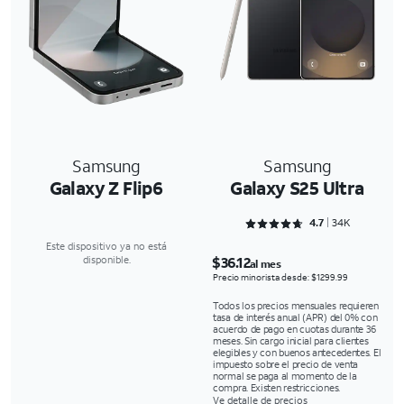
Samsung
Samsung
Galaxy Z Flip6
Galaxy S25 Ultra
Rated 4.7094 out of 5
4.7
34K
Este dispositivo ya no está
$36.12
disponible.
al mes
Precio minorista desde: $1299.99
Todos los precios mensuales requieren
tasa de interés anual (APR) del 0% con
acuerdo de pago en cuotas durante 36
meses. Sin cargo inicial para clientes
elegibles y con buenos antecedentes. El
impuesto sobre el precio de venta
normal se paga al momento de la
compra. Existen restricciones.
Ve detalle de precios