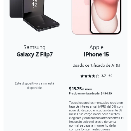
Samsung
Apple
Galaxy Z Flip7
iPhone 15
Usado certificado de AT&T
Rated 3.7246 out of 5
3.7
69
Este dispositivo ya no está
$13.75
disponible.
al mes
Precio minorista desde: $494.99
Todos los precios mensuales requieren
tasa de interés anual (APR) del 0% con
acuerdo de pago en cuotas durante 36
meses. Sin cargo inicial para clientes
elegibles y con buenos antecedentes. El
impuesto sobre el precio de venta
normal se paga al momento de la
compra. Existen restricciones.