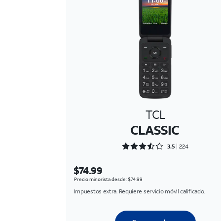
TCL
CLASSIC
Rated 3.5268 out of 5
3.5
224
$74.99
Precio minorista desde: $74.99
Impuestos extra. Requiere servicio móvil calificado.