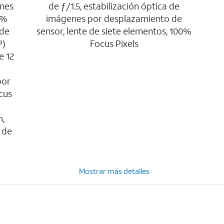
enes
de ƒ/1.5, estabilización óptica de
0%
imágenes por desplazamiento de
 de
sensor, lente de siete elementos, 100%
P)
Focus Pixels
e 12
por
cus
m,
 de
Mostrar más detalles