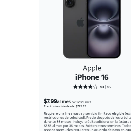
Apple
iPhone 16
Rated 4.1645 out of 5
4.1
4K
$7.99
al mes
$20.28al mes
Precio minorista desde: $729.99
Requiere una línea nueva y servicio ilimitado elegible (ex
restricciones de velocidad). Precio después de los crédit
durante 36 meses. Incluye crédito adicional en la factura 
$5.56 al mes por 36 meses. Existen otros términos. Todos
precios mensuales requieren un acuerdo de pago en cuo