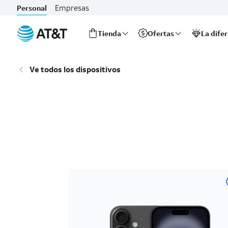
Empresas
Personal
Tienda
Ofertas
La dife
Inicio
del
Ve todos los dispositivos
contenido
principal