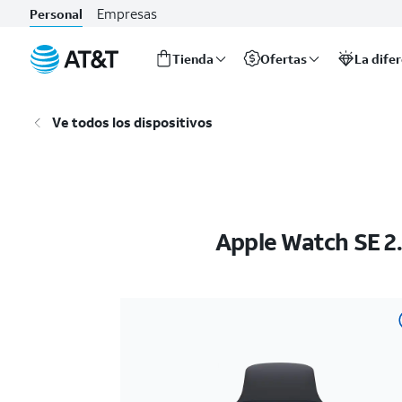
Empresas
Personal
Tienda
Ofertas
La dife
Inicio
del
Ve todos los dispositivos
contenido
principal
Apple Watch SE 2