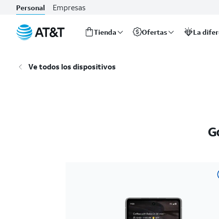
Empresas
Personal
Tienda
Ofertas
La dife
Inicio
del
Ve todos los dispositivos
contenido
principal
G