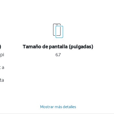
)
Tamaño de pantalla (pulgadas)
pi
6.7
t a
ta
Mostrar más detalles