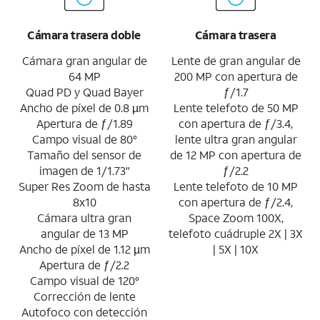
Cámara trasera doble
Cámara trasera
Cámara gran angular de
Lente de gran angular de
64 MP
200 MP con apertura de
Quad PD y Quad Bayer
ƒ/1.7
Ancho de píxel de 0.8 µm
Lente telefoto de 50 MP
Apertura de ƒ/1.89
con apertura de ƒ/3.4,
Campo visual de 80°
lente ultra gran angular
Tamaño del sensor de
de 12 MP con apertura de
imagen de 1/1.73"
ƒ/2.2
Super Res Zoom de hasta
Lente telefoto de 10 MP
8x10
con apertura de ƒ/2.4,
Cámara ultra gran
Space Zoom 100X,
angular de 13 MP
telefoto cuádruple 2X | 3X
Ancho de píxel de 1.12 µm
| 5X | 10X
Apertura de ƒ/2.2
Campo visual de 120°
Corrección de lente
Autofoco con detección