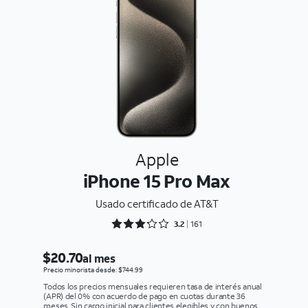
Apple
iPhone 15 Pro Max
Usado certificado de AT&T
Rated 3.2981 out of 5
3.2
161
$20.70
al mes
Precio minorista desde: $744.99
Todos los precios mensuales requieren tasa de interés anual
(APR) del 0% con acuerdo de pago en cuotas durante 36
meses. Sin cargo inicial para clientes elegibles y con buenos