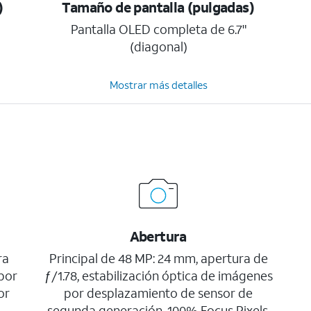
)
Tamaño de pantalla (pulgadas)
Pantalla OLED completa de 6.7"
(diagonal)
Mostrar más detalles
Abertura
ra
Principal de 48 MP: 24 mm, apertura de
por
ƒ/1.78, estabilización óptica de imágenes
or
por desplazamiento de sensor de
segunda generación, 100% Focus Pixels,