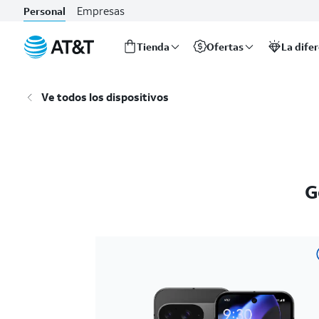
Empresas
Personal
Tienda
Ofertas
La dife
Inicio
del
Ve todos los dispositivos
contenido
principal
G