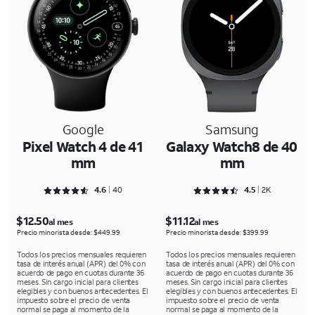
Google
Samsung
Pixel Watch 4 de 41
Galaxy Watch8 de 40
mm
mm
Rated 4.625 out of 5
Rated 4.5863 out of 5
4.6
40
4.5
2K
$12.50
$11.12
al mes
al mes
Precio minorista desde: $449.99
Precio minorista desde: $399.99
Todos los precios mensuales requieren
Todos los precios mensuales requieren
tasa de interés anual (APR) del 0% con
tasa de interés anual (APR) del 0% con
acuerdo de pago en cuotas durante 36
acuerdo de pago en cuotas durante 36
meses. Sin cargo inicial para clientes
meses. Sin cargo inicial para clientes
elegibles y con buenos antecedentes. El
elegibles y con buenos antecedentes. El
impuesto sobre el precio de venta
impuesto sobre el precio de venta
normal se paga al momento de la
normal se paga al momento de la