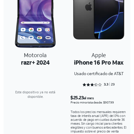
Motorola
Apple
razr+ 2024
iPhone 16 Pro Max
Usado certificado de AT&T
Rated 3.3103 out of 5
3.3
29
Este dispositivo ya no está
$25.23
disponible.
al mes
Precio minorista desde: $907.99
Todos los precios mensuales requieren
tasa de interés anual (APR) del 0% con
acuerdo de pago en cuotas durante 36
meses. Sin cargo inicial para clientes
elegibles y con buenos antecedentes. El
impuesto sobre el precio de venta