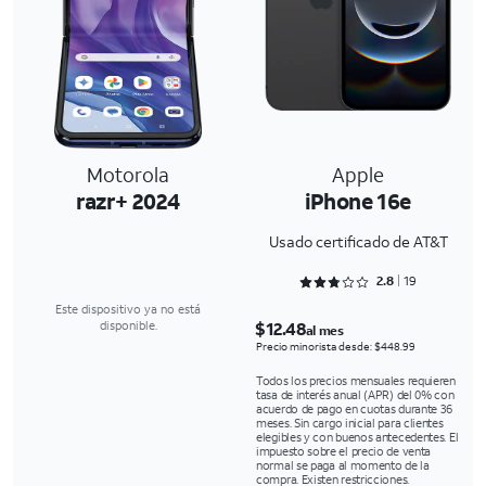
Motorola
Apple
razr+ 2024
iPhone 16e
Usado certificado de AT&T
Rated 2.8947 out of 5
2.8
19
Este dispositivo ya no está
$12.48
disponible.
al mes
Precio minorista desde: $448.99
Todos los precios mensuales requieren
tasa de interés anual (APR) del 0% con
acuerdo de pago en cuotas durante 36
meses. Sin cargo inicial para clientes
elegibles y con buenos antecedentes. El
impuesto sobre el precio de venta
normal se paga al momento de la
compra. Existen restricciones.