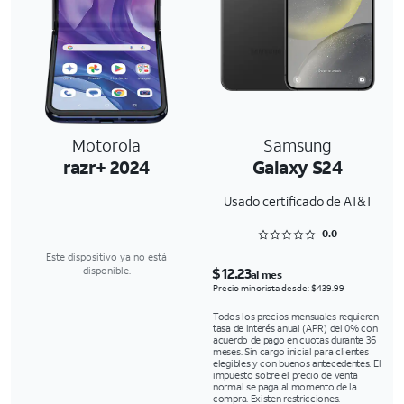
Motorola
Samsung
razr+ 2024
Galaxy S24
Usado certificado de AT&T
Rated 0 out of 5
0.0
Este dispositivo ya no está
$12.23
disponible.
al mes
Precio minorista desde: $439.99
Todos los precios mensuales requieren
tasa de interés anual (APR) del 0% con
acuerdo de pago en cuotas durante 36
meses. Sin cargo inicial para clientes
elegibles y con buenos antecedentes. El
impuesto sobre el precio de venta
normal se paga al momento de la
compra. Existen restricciones.