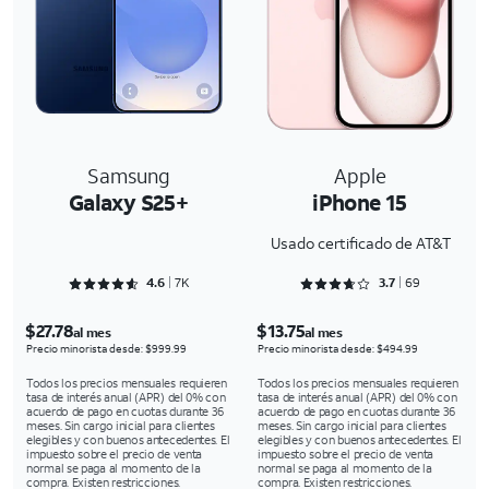
Samsung
Apple
Galaxy S25+
iPhone 15
Usado certificado de AT&T
Rated 4.6898 out of 5
Rated 3.7246 out of 5
4.6
7K
3.7
69
$27.78
$13.75
al mes
al mes
Precio minorista desde: $999.99
Precio minorista desde: $494.99
Todos los precios mensuales requieren
Todos los precios mensuales requieren
tasa de interés anual (APR) del 0% con
tasa de interés anual (APR) del 0% con
acuerdo de pago en cuotas durante 36
acuerdo de pago en cuotas durante 36
meses. Sin cargo inicial para clientes
meses. Sin cargo inicial para clientes
elegibles y con buenos antecedentes. El
elegibles y con buenos antecedentes. El
impuesto sobre el precio de venta
impuesto sobre el precio de venta
normal se paga al momento de la
normal se paga al momento de la
compra. Existen restricciones.
compra. Existen restricciones.