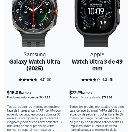
Samsung
Apple
Galaxy Watch Ultra
Watch Ultra 3 de 49
(2025)
mm
Rated 4.7303 out of 5
Rated 4.2972 out of 5
4.7
3K
4.2
1K
$18.06
$22.23
al mes
al mes
Precio minorista desde: $649.99
Precio minorista desde: $799.99
Todos los precios mensuales requieren
Todos los precios mensuales requieren
tasa de interés anual (APR) del 0% con
tasa de interés anual (APR) del 0% con
acuerdo de pago en cuotas durante 36
acuerdo de pago en cuotas durante 36
meses. Sin cargo inicial para clientes
meses. Sin cargo inicial para clientes
elegibles y con buenos antecedentes. El
elegibles y con buenos antecedentes. El
impuesto sobre el precio de venta
impuesto sobre el precio de venta
normal se paga al momento de la
normal se paga al momento de la