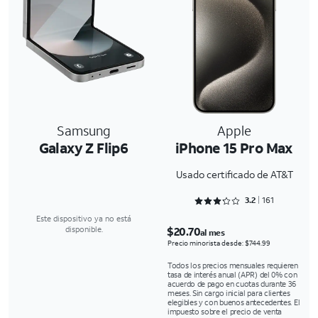
Samsung
Apple
Galaxy Z Flip6
iPhone 15 Pro Max
Usado certificado de AT&T
Rated 3.2981 out of 5
3.2
161
Este dispositivo ya no está
$20.70
disponible.
al mes
Precio minorista desde: $744.99
Todos los precios mensuales requieren
tasa de interés anual (APR) del 0% con
acuerdo de pago en cuotas durante 36
meses. Sin cargo inicial para clientes
elegibles y con buenos antecedentes. El
impuesto sobre el precio de venta