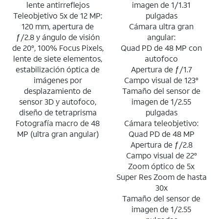
lente antirreflejos
imagen de 1/1.31
Teleobjetivo 5x de 12 MP:
pulgadas
120 mm, apertura de
Cámara ultra gran
ƒ/2.8 y ángulo de visión
angular:
de 20°, 100% Focus Pixels,
Quad PD de 48 MP con
lente de siete elementos,
autofoco
estabilización óptica de
Apertura de ƒ/1.7
imágenes por
Campo visual de 123°
desplazamiento de
Tamaño del sensor de
sensor 3D y autofoco,
imagen de 1/2.55
diseño de tetraprisma
pulgadas
Fotografía macro de 48
Cámara teleobjetivo:
MP (ultra gran angular)
Quad PD de 48 MP
Apertura de ƒ/2.8
Campo visual de 22°
Zoom óptico de 5x
Super Res Zoom de hasta
30x
Tamaño del sensor de
imagen de 1/2.55