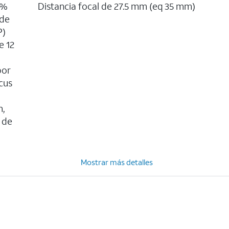
0%
Distancia focal de 27.5 mm (eq 35 mm)
 de
P)
e 12
por
cus
m,
 de
Mostrar más detalles