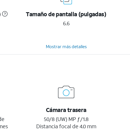
)
Tamaño de pantalla (pulgadas)
6.6
Mostrar más detalles
Cámara trasera
de
50/8 (UW) MP ƒ/1.8
enes
Distancia focal de 4.0 mm