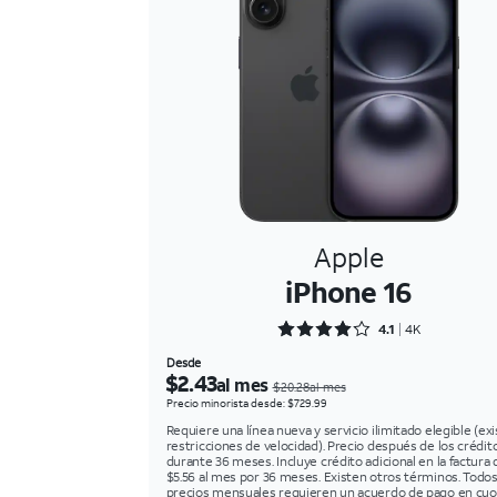
Apple
iPhone 16
Rated 4.1642 out of 5
4.1
4K
Desde
$2.43
al mes
$20.28al mes
Precio minorista desde: $729.99
Requiere una línea nueva y servicio ilimitado elegible (ex
restricciones de velocidad). Precio después de los crédit
durante 36 meses. Incluye crédito adicional en la factura 
$5.56 al mes por 36 meses. Existen otros términos. Todos
precios mensuales requieren un acuerdo de pago en cuo