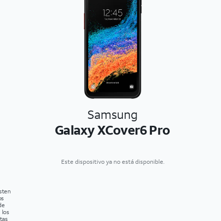
Samsung
Galaxy XCover6 Pro
Este dispositivo ya no está disponible.
isten
os
de
 los
tas