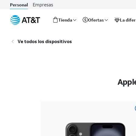
Empresas
Personal
Tienda
Ofertas
La dife
Inicio
del
Ve todos los dispositivos
contenido
principal
Appl