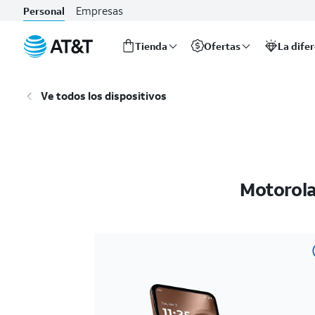
Empresas
Personal
Tienda
Ofertas
La dife
Inicio
del
Ve todos los dispositivos
contenido
principal
Motorola