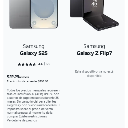
Samsung
Samsung
Galaxy S25
Galaxy Z Flip7
Rated 4.6352 out of 5
4.6
6K
Este dispositivo ya no está
$22.23
disponible.
al mes
Precio minorista desde: $799.99
Todos los precios mensuales requieren
tasa de interés anual (APR) del 0% con
acuerdo de pago en cuotas durante 36
meses. Sin cargo inicial para clientes
elegibles y con buenos antecedentes. El
impuesto sobre el precio de venta
normal se paga al momento de la
compra. Existen restricciones.
Ve detalle de precios