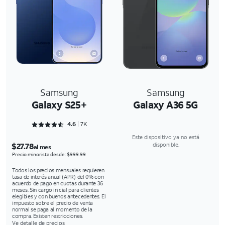
Samsung
Samsung
Galaxy S25+
Galaxy A36 5G
Rated 4.6897 out of 5
4.6
7K
Este dispositivo ya no está
$27.78
disponible.
al mes
Precio minorista desde: $999.99
Todos los precios mensuales requieren
tasa de interés anual (APR) del 0% con
acuerdo de pago en cuotas durante 36
meses. Sin cargo inicial para clientes
elegibles y con buenos antecedentes. El
impuesto sobre el precio de venta
normal se paga al momento de la
compra. Existen restricciones.
Ve detalle de precios