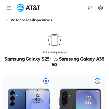
Inicio
Ve todos los dispositivos
del
contenido
principal
Estás comparando
Samsung Galaxy S25+
vs
Samsung Galaxy A36
5G