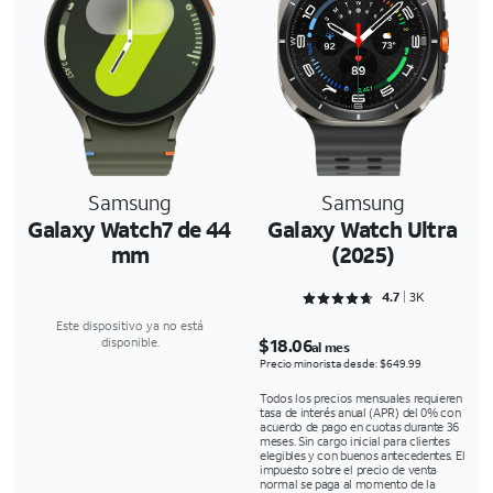
Samsung
Samsung
Galaxy Watch7 de 44
Galaxy Watch Ultra
mm
(2025)
Rated 4.7303 out of 5
4.7
3K
Este dispositivo ya no está
$18.06
disponible.
al mes
Precio minorista desde: $649.99
Todos los precios mensuales requieren
tasa de interés anual (APR) del 0% con
acuerdo de pago en cuotas durante 36
meses. Sin cargo inicial para clientes
elegibles y con buenos antecedentes. El
impuesto sobre el precio de venta
normal se paga al momento de la