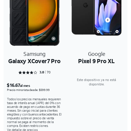
Samsung
Google
Galaxy XCover7 Pro
Pixel 9 Pro XL
Rated 3.8429 out of 5
3.8
70
Este dispositivo ya no está
$16.67
disponible.
al mes
Precio minorista desde: $599.99
Todos los precios mensuales requieren
tasa de interés anual (APR) del 0% con
acuerdo de pago en cuotas durante 36
meses. Sin cargo inicial para clientes
elegibles y con buenos antecedentes. El
impuesto sobre el precio de venta
normal se paga al momento de la
compra. Existen restricciones.
Ve detalle de precios