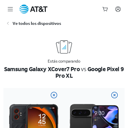
Inicio
Ve todos los dispositivos
del
contenido
principal
Estás comparando
Samsung Galaxy XCover7 Pro
vs
Google Pixel 9
Pro XL