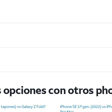
 opciones con otros ph
n tapones) vs Galaxy Z Fold7
iPhone SE 3.ª gen. (2022) vs iP
Pro Max