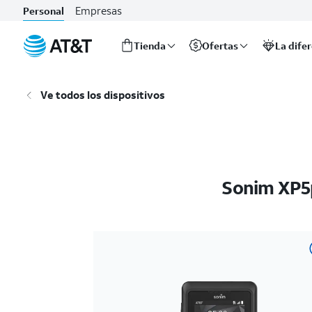
Empresas
Personal
Tienda
Ofertas
La dife
Inicio
del
Ve todos los dispositivos
contenido
principal
Sonim XP5