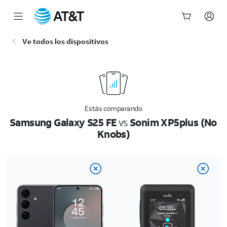
Inicio
Ve todos los dispositivos
del
contenido
principal
Estás comparando
Samsung Galaxy S25 FE
vs
Sonim XP5plus (No
Knobs)