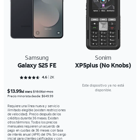
Samsung
Sonim
Galaxy S25 FE
XP5plus (No Knobs)
Rated 4.6301 out of 5
4.6
2K
Este dispositivo ya no está
$13.99
disponible.
al mes
$18.06al mes
Precio minorista desde: $649.99
Requiere una línea nueva y servicio
ilimitado elegible (existen restricciones
de velocidad). Precio después de los
créditos durante 36 meses. Existen
otros términos. Todos los precios
mensuales requieren un acuerdo de
pago en cuotas de 36 meses con tasa
de interés anual (APR) del 0%. Sin cargo
inicial para clientes calificados y con