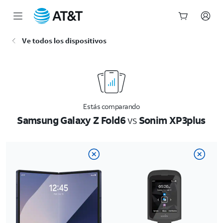
Inicio
Ve todos los dispositivos
del
contenido
principal
Estás comparando
Samsung Galaxy Z Fold6
vs
Sonim XP3plus