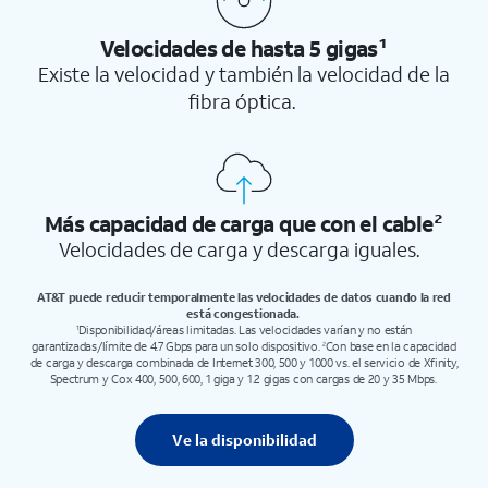
Velocidades de hasta 5 gigas¹
Existe la velocidad y también la velocidad de la
fibra óptica.
Más capacidad de carga que con el
cable²
Velocidades de carga y descarga iguales.
AT&T puede reducir temporalmente las velocidades de datos cuando la red
está congestionada.
Disponibilidad/áreas limitadas. Las velocidades varían y no están
1
garantizadas/límite de 4.7 Gbps para un solo dispositivo.
Con base en la capacidad
2
de carga y descarga combinada de Internet 300, 500 y 1000 vs. el servicio de Xfinity,
Spectrum y Cox 400, 500, 600, 1 giga y 1.2 gigas con cargas de 20 y 35 Mbps.
Ve la disponibilidad