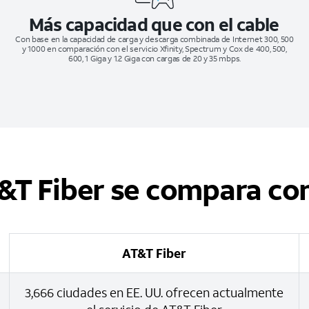
Más capacidad que con el cable
Con base en la capacidad de carga y descarga combinada de Internet 300, 500
y 1000 en comparación con el servicio Xfinity, Spectrum y Cox de 400, 500,
600, 1 Giga y 1.2 Giga con cargas de 20 y 35 mbps.
&T Fiber se compara con
AT&T Fiber
3,666 ciudades en EE. UU. ofrecen actualmente