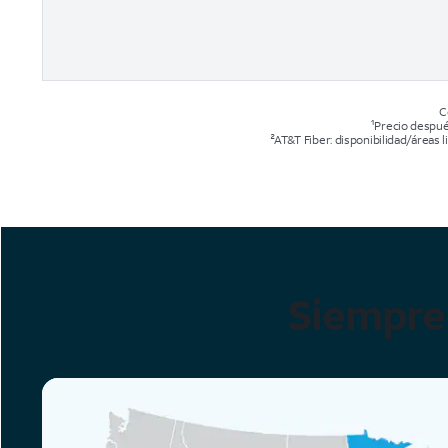
C
¹Precio despué
²AT&T Fiber: disponibilidad/áreas 
Siempre