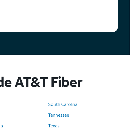
 de AT&T Fiber
South Carolina
Tennessee
na
Texas