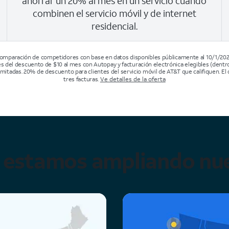
ahorrar un 20% al mes en un servicio cuando
combinen el servicio móvil y de internet
residencial.
omparación de competidores con base en datos disponibles públicamente al 10/1/202
s del descuento de $10 al mes con Autopay y facturación electrónica elegibles (dentro 
limitadas. 20% de descuento para clientes del servicio móvil de AT&T que califiquen. 
tres facturas.
Ve detalles de la oferta
 estamos ampliando nue