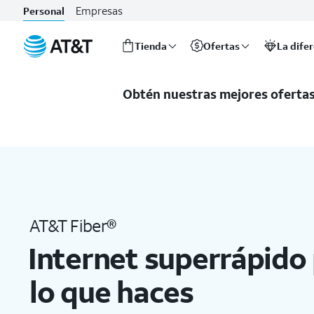
AT&T Fiber vs. Google Fiber: compara velocidades, precios y 
Empresas
Personal
Tienda
Ofertas
La dife
Inicio
del
Obtén nuestras mejores ofertas 
contenido
principal
AT&T Fiber®
Internet superrápido
lo que haces