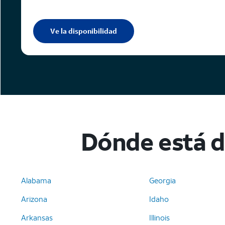
Ve la disponibilidad
Dónde está di
Alabama
Georgia
Arizona
Idaho
Arkansas
Illinois