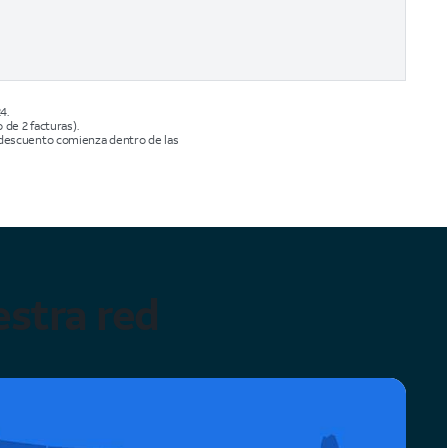
4.
de 2 facturas).
El descuento comienza dentro de las
stra red