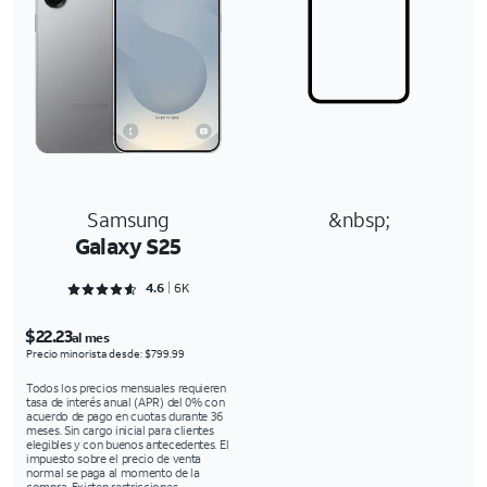
Samsung
&nbsp;
Galaxy S25
Rated 4.6357 out of 5
4.6
6K
$22.23
al mes
Precio minorista desde: $799.99
Todos los precios mensuales requieren
tasa de interés anual (APR) del 0% con
acuerdo de pago en cuotas durante 36
meses. Sin cargo inicial para clientes
elegibles y con buenos antecedentes. El
impuesto sobre el precio de venta
normal se paga al momento de la
compra. Existen restricciones.