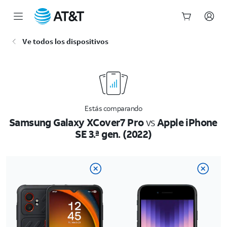
Inicio
Ve todos los dispositivos
del
contenido
principal
Estás comparando
Samsung Galaxy XCover7 Pro
vs
Apple iPhone
SE 3.ª gen. (2022)