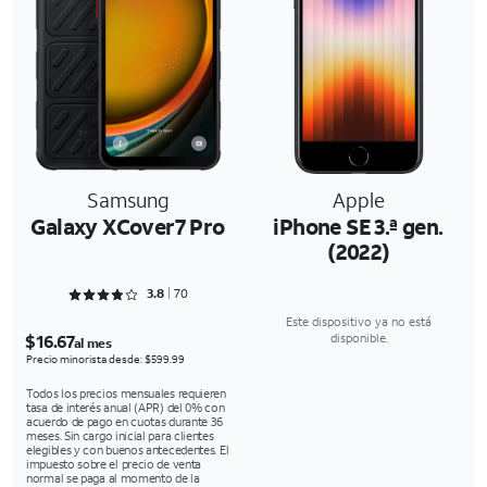
Samsung
Apple
Galaxy XCover7 Pro
iPhone SE 3.ª gen.
(2022)
Rated 3.8429 out of 5
3.8
70
Este dispositivo ya no está
$16.67
disponible.
al mes
Precio minorista desde: $599.99
Todos los precios mensuales requieren
tasa de interés anual (APR) del 0% con
acuerdo de pago en cuotas durante 36
meses. Sin cargo inicial para clientes
elegibles y con buenos antecedentes. El
impuesto sobre el precio de venta
normal se paga al momento de la